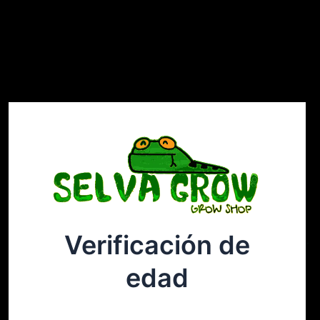
Verificación de
Selvagrow
Acceder
edad
¡Disculpa este desastre! Estamos