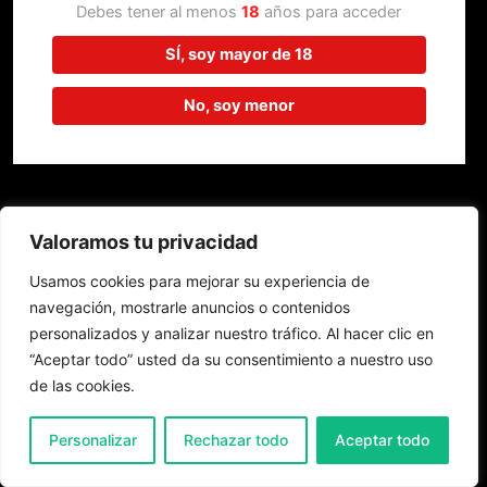
trabajando en algo increíble,
Debes tener al menos
18
años para acceder
¡vuelve pronto!
SÍ, soy mayor de 18
No, soy menor
Valoramos tu privacidad
Usamos cookies para mejorar su experiencia de
navegación, mostrarle anuncios o contenidos
personalizados y analizar nuestro tráfico. Al hacer clic en
“Aceptar todo” usted da su consentimiento a nuestro uso
de las cookies.
0
Personalizar
Rechazar todo
Aceptar todo