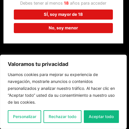
trabajando en algo increíble,
Debes tener al menos
18
años para acceder
¡vuelve pronto!
SÍ, soy mayor de 18
No, soy menor
Valoramos tu privacidad
Usamos cookies para mejorar su experiencia de
navegación, mostrarle anuncios o contenidos
personalizados y analizar nuestro tráfico. Al hacer clic en
“Aceptar todo” usted da su consentimiento a nuestro uso
de las cookies.
0
Personalizar
Rechazar todo
Aceptar todo