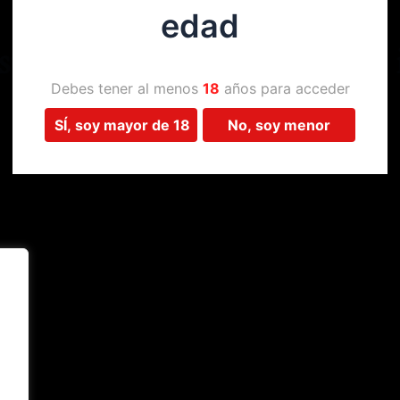
edad
Estamos trabajando en algo 
Debes tener al menos
18
años para acceder
SÍ, soy mayor de 18
No, soy menor