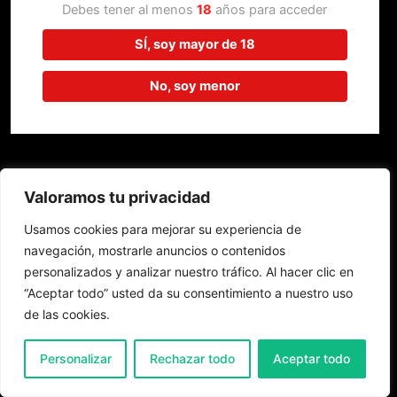
trabajando en algo increíble,
Debes tener al menos
18
años para acceder
¡vuelve pronto!
SÍ, soy mayor de 18
No, soy menor
Valoramos tu privacidad
Usamos cookies para mejorar su experiencia de
navegación, mostrarle anuncios o contenidos
personalizados y analizar nuestro tráfico. Al hacer clic en
“Aceptar todo” usted da su consentimiento a nuestro uso
de las cookies.
0
Personalizar
Rechazar todo
Aceptar todo