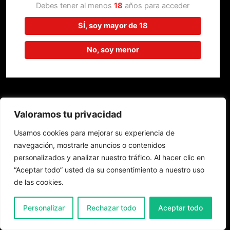
trabajando en algo increíble,
Debes tener al menos
18
años para acceder
¡vuelve pronto!
SÍ, soy mayor de 18
No, soy menor
Valoramos tu privacidad
Usamos cookies para mejorar su experiencia de
navegación, mostrarle anuncios o contenidos
personalizados y analizar nuestro tráfico. Al hacer clic en
“Aceptar todo” usted da su consentimiento a nuestro uso
de las cookies.
0
Personalizar
Rechazar todo
Aceptar todo