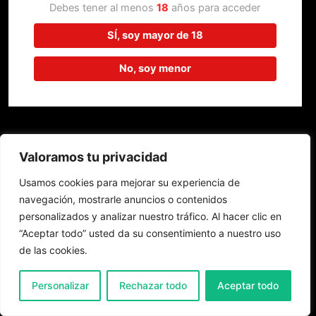
trabajando en algo increíble,
Debes tener al menos
18
años para acceder
¡vuelve pronto!
SÍ, soy mayor de 18
No, soy menor
Valoramos tu privacidad
Usamos cookies para mejorar su experiencia de
navegación, mostrarle anuncios o contenidos
personalizados y analizar nuestro tráfico. Al hacer clic en
“Aceptar todo” usted da su consentimiento a nuestro uso
de las cookies.
0
Personalizar
Rechazar todo
Aceptar todo