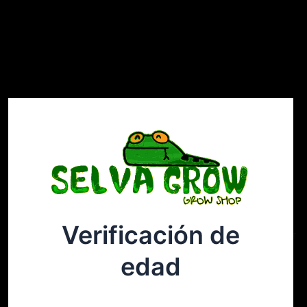
Verificación de
Selvagrow
Acceder
edad
¡Disculpa este desastre! Estamos