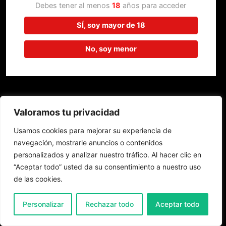
trabajando en algo increíble,
Debes tener al menos
18
años para acceder
¡vuelve pronto!
SÍ, soy mayor de 18
No, soy menor
Valoramos tu privacidad
Usamos cookies para mejorar su experiencia de
navegación, mostrarle anuncios o contenidos
personalizados y analizar nuestro tráfico. Al hacer clic en
“Aceptar todo” usted da su consentimiento a nuestro uso
de las cookies.
0
Personalizar
Rechazar todo
Aceptar todo