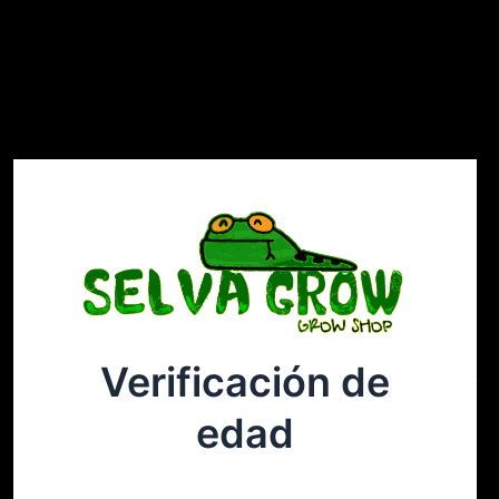
Verificación de
Selvagrow
Acceder
edad
¡Disculpa este desastre! Estamos