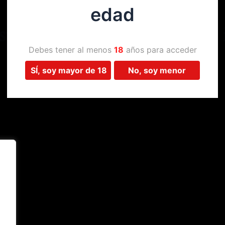
edad
Estamos trabajando en algo 
Debes tener al menos
18
años para acceder
SÍ, soy mayor de 18
No, soy menor