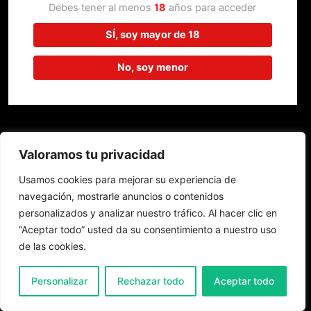
trabajando en algo increíble,
Debes tener al menos
18
años para acceder
¡vuelve pronto!
SÍ, soy mayor de 18
No, soy menor
Valoramos tu privacidad
Usamos cookies para mejorar su experiencia de
navegación, mostrarle anuncios o contenidos
personalizados y analizar nuestro tráfico. Al hacer clic en
“Aceptar todo” usted da su consentimiento a nuestro uso
de las cookies.
0
Personalizar
Rechazar todo
Aceptar todo