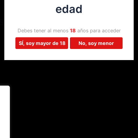
edad
Estamos trabajando en algo 
Debes tener al menos
18
años para acceder
SÍ, soy mayor de 18
No, soy menor