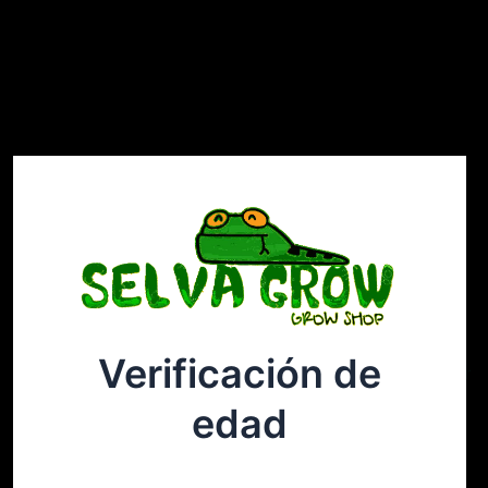
Verificación de
Selvagrow
Acceder
edad
¡Disculpa este desastre! Estamos