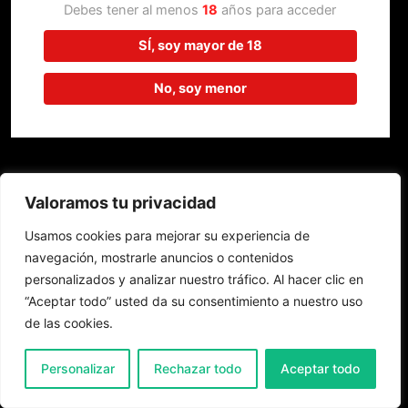
trabajando en algo increíble,
Debes tener al menos
18
años para acceder
¡vuelve pronto!
SÍ, soy mayor de 18
No, soy menor
Valoramos tu privacidad
Usamos cookies para mejorar su experiencia de
navegación, mostrarle anuncios o contenidos
personalizados y analizar nuestro tráfico. Al hacer clic en
“Aceptar todo” usted da su consentimiento a nuestro uso
de las cookies.
0
Personalizar
Rechazar todo
Aceptar todo