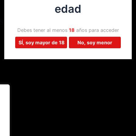
edad
Estamos trabajando en algo 
Debes tener al menos
18
años para acceder
SÍ, soy mayor de 18
No, soy menor