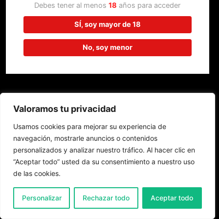
trabajando en algo increíble,
Debes tener al menos
18
años para acceder
¡vuelve pronto!
SÍ, soy mayor de 18
No, soy menor
Valoramos tu privacidad
Usamos cookies para mejorar su experiencia de
navegación, mostrarle anuncios o contenidos
personalizados y analizar nuestro tráfico. Al hacer clic en
“Aceptar todo” usted da su consentimiento a nuestro uso
de las cookies.
0
Personalizar
Rechazar todo
Aceptar todo