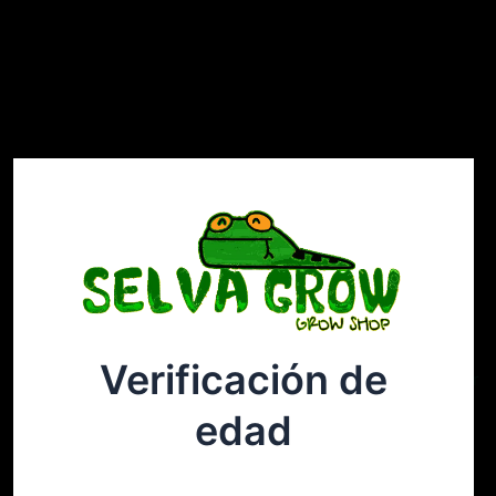
Verificación de
Selvagrow
Acceder
edad
¡Disculpa este desastre! Estamos