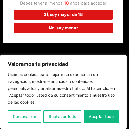
trabajando en algo increíble,
Debes tener al menos
18
años para acceder
¡vuelve pronto!
SÍ, soy mayor de 18
No, soy menor
Valoramos tu privacidad
Usamos cookies para mejorar su experiencia de
navegación, mostrarle anuncios o contenidos
personalizados y analizar nuestro tráfico. Al hacer clic en
“Aceptar todo” usted da su consentimiento a nuestro uso
de las cookies.
0
Personalizar
Rechazar todo
Aceptar todo