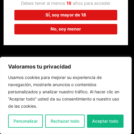
trabajando en algo increíble,
Debes tener al menos
18
años para acceder
¡vuelve pronto!
SÍ, soy mayor de 18
No, soy menor
Valoramos tu privacidad
Usamos cookies para mejorar su experiencia de
navegación, mostrarle anuncios o contenidos
personalizados y analizar nuestro tráfico. Al hacer clic en
“Aceptar todo” usted da su consentimiento a nuestro uso
de las cookies.
0
Personalizar
Rechazar todo
Aceptar todo