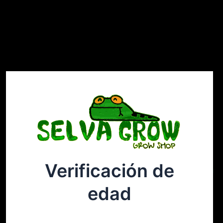
Verificación de
Selvagrow
Acceder
edad
¡Disculpa este desastre! Estamos