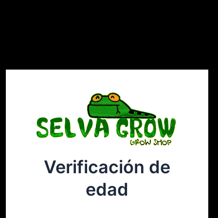
Verificación de
Selvagrow
Acceder
edad
¡Disculpa este desastre! Estamos