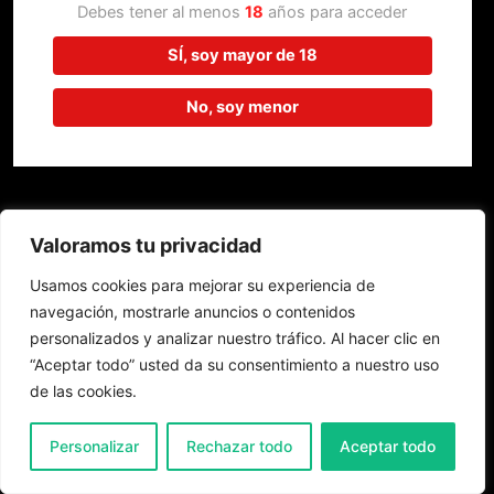
trabajando en algo increíble,
Debes tener al menos
18
años para acceder
¡vuelve pronto!
SÍ, soy mayor de 18
No, soy menor
Valoramos tu privacidad
Usamos cookies para mejorar su experiencia de
navegación, mostrarle anuncios o contenidos
personalizados y analizar nuestro tráfico. Al hacer clic en
“Aceptar todo” usted da su consentimiento a nuestro uso
de las cookies.
0
Personalizar
Rechazar todo
Aceptar todo