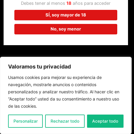
trabajando en algo increíble,
Debes tener al menos
18
años para acceder
¡vuelve pronto!
SÍ, soy mayor de 18
No, soy menor
Valoramos tu privacidad
Usamos cookies para mejorar su experiencia de
navegación, mostrarle anuncios o contenidos
personalizados y analizar nuestro tráfico. Al hacer clic en
“Aceptar todo” usted da su consentimiento a nuestro uso
de las cookies.
0
Personalizar
Rechazar todo
Aceptar todo