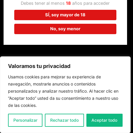
trabajando en algo increíble,
Debes tener al menos
18
años para acceder
¡vuelve pronto!
SÍ, soy mayor de 18
No, soy menor
Valoramos tu privacidad
Usamos cookies para mejorar su experiencia de
navegación, mostrarle anuncios o contenidos
personalizados y analizar nuestro tráfico. Al hacer clic en
“Aceptar todo” usted da su consentimiento a nuestro uso
de las cookies.
0
Personalizar
Rechazar todo
Aceptar todo