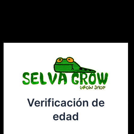
Verificación de
Selvagrow
Acceder
edad
¡Disculpa este desastre! Estamos