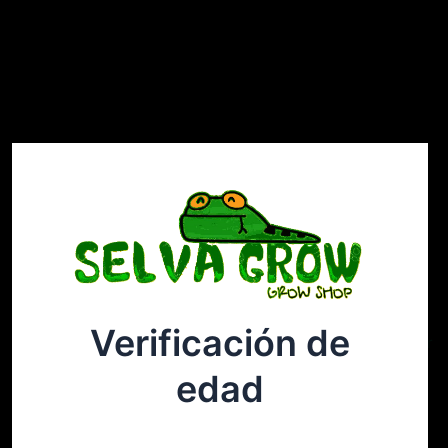
Verificación de
Selvagrow
Acceder
edad
¡Disculpa este desastre! Estamos