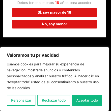
trabajando en algo increíble,
Debes tener al menos
18
años para acceder
¡vuelve pronto!
SÍ, soy mayor de 18
No, soy menor
Valoramos tu privacidad
Usamos cookies para mejorar su experiencia de
navegación, mostrarle anuncios o contenidos
personalizados y analizar nuestro tráfico. Al hacer clic en
“Aceptar todo” usted da su consentimiento a nuestro uso
de las cookies.
0
Personalizar
Rechazar todo
Aceptar todo