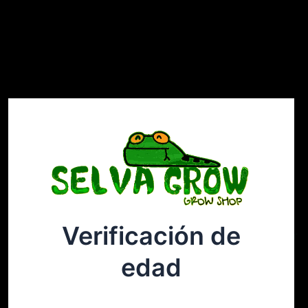
Verificación de
Selvagrow
Acceder
edad
¡Disculpa este desastre! Estamos