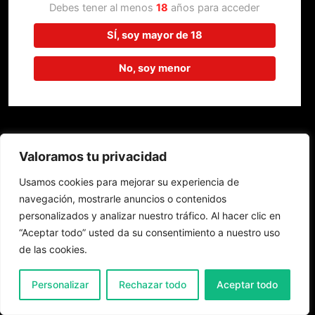
trabajando en algo increíble,
Debes tener al menos
18
años para acceder
¡vuelve pronto!
SÍ, soy mayor de 18
No, soy menor
Valoramos tu privacidad
Usamos cookies para mejorar su experiencia de
navegación, mostrarle anuncios o contenidos
personalizados y analizar nuestro tráfico. Al hacer clic en
“Aceptar todo” usted da su consentimiento a nuestro uso
de las cookies.
0
Personalizar
Rechazar todo
Aceptar todo