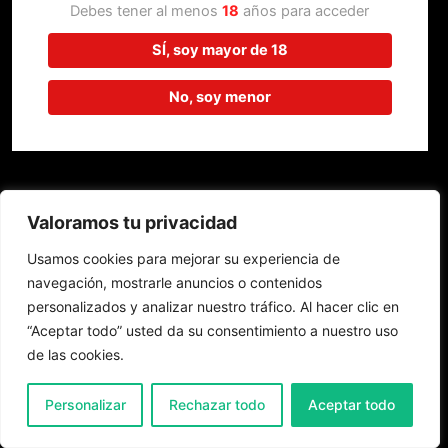
trabajando en algo increíble,
Debes tener al menos
18
años para acceder
¡vuelve pronto!
SÍ, soy mayor de 18
No, soy menor
Valoramos tu privacidad
Usamos cookies para mejorar su experiencia de
navegación, mostrarle anuncios o contenidos
personalizados y analizar nuestro tráfico. Al hacer clic en
“Aceptar todo” usted da su consentimiento a nuestro uso
de las cookies.
0
Personalizar
Rechazar todo
Aceptar todo