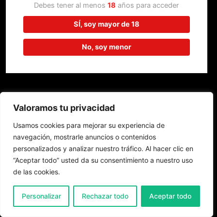
trabajando en algo increíble,
Debes tener al menos
18
años para acceder
¡vuelve pronto!
SÍ, soy mayor de 18
No, soy menor
Valoramos tu privacidad
Usamos cookies para mejorar su experiencia de
navegación, mostrarle anuncios o contenidos
personalizados y analizar nuestro tráfico. Al hacer clic en
“Aceptar todo” usted da su consentimiento a nuestro uso
de las cookies.
0
Personalizar
Rechazar todo
Aceptar todo