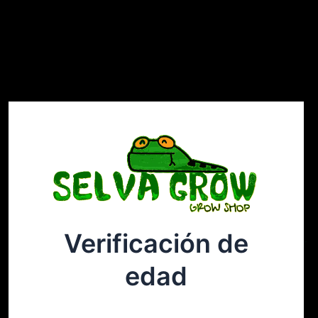
Verificación de
Selvagrow
Acceder
edad
¡Disculpa este desastre! Estamos