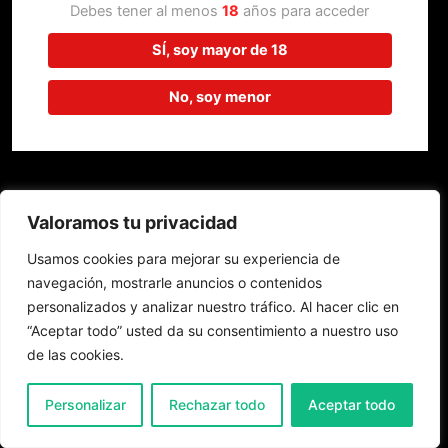
trabajando en algo increíble,
Debes tener al menos
18
años para acceder
¡vuelve pronto!
SÍ, soy mayor de 18
No, soy menor
Valoramos tu privacidad
Usamos cookies para mejorar su experiencia de
navegación, mostrarle anuncios o contenidos
personalizados y analizar nuestro tráfico. Al hacer clic en
“Aceptar todo” usted da su consentimiento a nuestro uso
de las cookies.
0
Personalizar
Rechazar todo
Aceptar todo