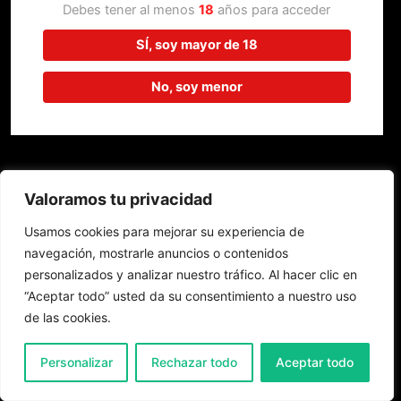
trabajando en algo increíble,
Debes tener al menos
18
años para acceder
¡vuelve pronto!
SÍ, soy mayor de 18
No, soy menor
Valoramos tu privacidad
Usamos cookies para mejorar su experiencia de
navegación, mostrarle anuncios o contenidos
personalizados y analizar nuestro tráfico. Al hacer clic en
“Aceptar todo” usted da su consentimiento a nuestro uso
de las cookies.
0
Personalizar
Rechazar todo
Aceptar todo