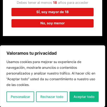
trabajando en algo increíble,
Debes tener al menos
18
años para acceder
¡vuelve pronto!
SÍ, soy mayor de 18
No, soy menor
Valoramos tu privacidad
Usamos cookies para mejorar su experiencia de
navegación, mostrarle anuncios o contenidos
personalizados y analizar nuestro tráfico. Al hacer clic en
“Aceptar todo” usted da su consentimiento a nuestro uso
de las cookies.
0
Personalizar
Rechazar todo
Aceptar todo