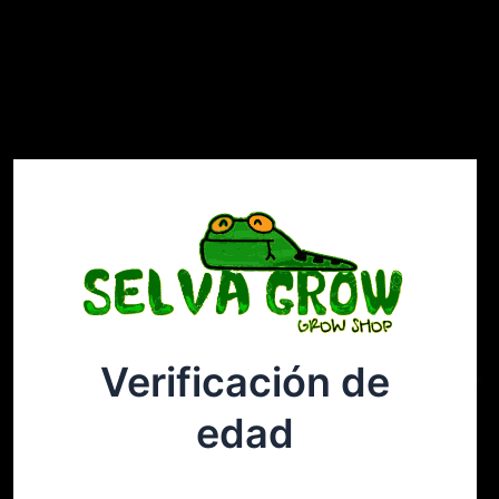
Verificación de
Selvagrow
Acceder
edad
¡Disculpa este desastre! Estamos