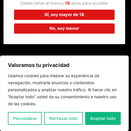
trabajando en algo increíble,
Debes tener al menos
18
años para acceder
¡vuelve pronto!
SÍ, soy mayor de 18
No, soy menor
Valoramos tu privacidad
Usamos cookies para mejorar su experiencia de
navegación, mostrarle anuncios o contenidos
personalizados y analizar nuestro tráfico. Al hacer clic en
“Aceptar todo” usted da su consentimiento a nuestro uso
de las cookies.
0
Personalizar
Rechazar todo
Aceptar todo