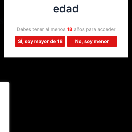
edad
Estamos trabajando en algo 
Debes tener al menos
18
años para acceder
SÍ, soy mayor de 18
No, soy menor