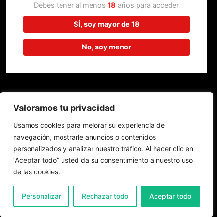
trabajando en algo increíble,
Debes tener al menos
18
años para acceder
¡vuelve pronto!
SÍ, soy mayor de 18
No, soy menor
Valoramos tu privacidad
Usamos cookies para mejorar su experiencia de
navegación, mostrarle anuncios o contenidos
personalizados y analizar nuestro tráfico. Al hacer clic en
“Aceptar todo” usted da su consentimiento a nuestro uso
de las cookies.
0
Personalizar
Rechazar todo
Aceptar todo