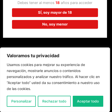
trabajando en algo increíble,
Debes tener al menos
18
años para acceder
¡vuelve pronto!
SÍ, soy mayor de 18
No, soy menor
Valoramos tu privacidad
Usamos cookies para mejorar su experiencia de
navegación, mostrarle anuncios o contenidos
personalizados y analizar nuestro tráfico. Al hacer clic en
“Aceptar todo” usted da su consentimiento a nuestro uso
de las cookies.
0
Personalizar
Rechazar todo
Aceptar todo