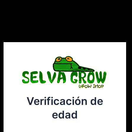
Verificación de
Selvagrow
Acceder
edad
¡Disculpa este desastre! Estamos