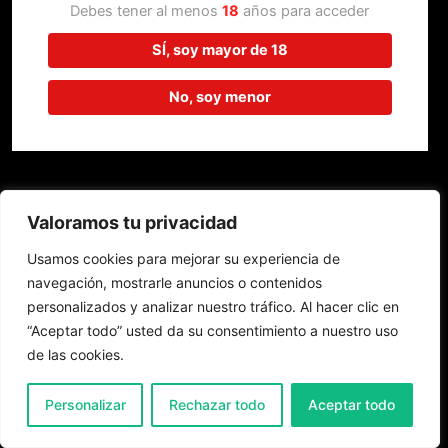
trabajando en algo increíble,
Debes tener al menos
18
años para acceder
¡vuelve pronto!
SÍ, soy mayor de 18
No, soy menor
Valoramos tu privacidad
Usamos cookies para mejorar su experiencia de
navegación, mostrarle anuncios o contenidos
personalizados y analizar nuestro tráfico. Al hacer clic en
“Aceptar todo” usted da su consentimiento a nuestro uso
de las cookies.
0
Personalizar
Rechazar todo
Aceptar todo