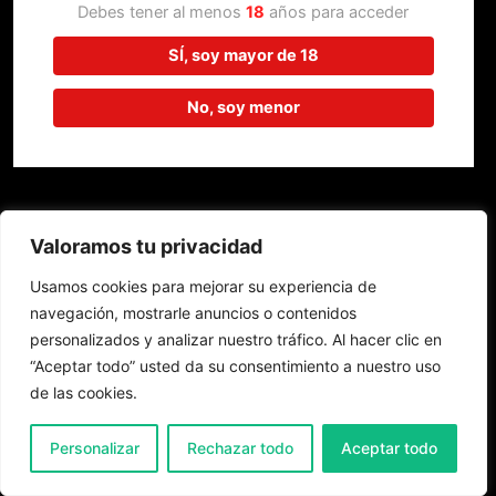
trabajando en algo increíble,
Debes tener al menos
18
años para acceder
¡vuelve pronto!
SÍ, soy mayor de 18
No, soy menor
Valoramos tu privacidad
Usamos cookies para mejorar su experiencia de
navegación, mostrarle anuncios o contenidos
personalizados y analizar nuestro tráfico. Al hacer clic en
“Aceptar todo” usted da su consentimiento a nuestro uso
de las cookies.
0
Personalizar
Rechazar todo
Aceptar todo