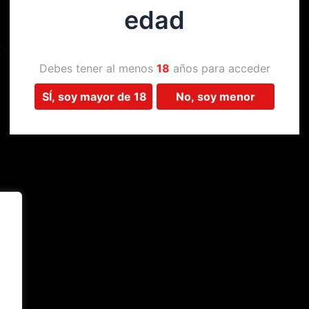
edad
Estamos trabajando en algo 
Debes tener al menos
18
años para acceder
SÍ, soy mayor de 18
No, soy menor