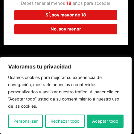
trabajando en algo increíble,
Debes tener al menos
18
años para acceder
¡vuelve pronto!
SÍ, soy mayor de 18
No, soy menor
Valoramos tu privacidad
Usamos cookies para mejorar su experiencia de
navegación, mostrarle anuncios o contenidos
personalizados y analizar nuestro tráfico. Al hacer clic en
“Aceptar todo” usted da su consentimiento a nuestro uso
de las cookies.
0
Personalizar
Rechazar todo
Aceptar todo