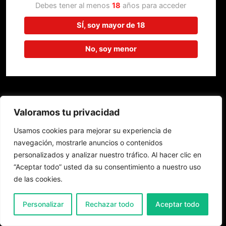
trabajando en algo increíble,
Debes tener al menos
18
años para acceder
¡vuelve pronto!
SÍ, soy mayor de 18
No, soy menor
Valoramos tu privacidad
Usamos cookies para mejorar su experiencia de
navegación, mostrarle anuncios o contenidos
personalizados y analizar nuestro tráfico. Al hacer clic en
“Aceptar todo” usted da su consentimiento a nuestro uso
de las cookies.
0
Personalizar
Rechazar todo
Aceptar todo