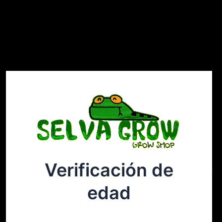
Verificación de
Selvagrow
Acceder
edad
¡Disculpa este desastre! Estamos