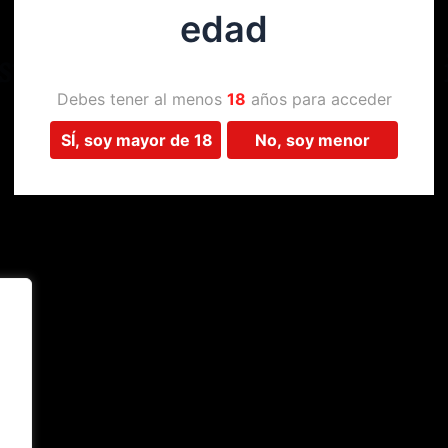
edad
Estamos trabajando en algo 
Debes tener al menos
18
años para acceder
SÍ, soy mayor de 18
No, soy menor