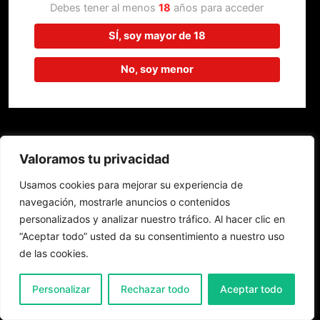
trabajando en algo increíble,
Debes tener al menos
18
años para acceder
¡vuelve pronto!
SÍ, soy mayor de 18
No, soy menor
Valoramos tu privacidad
Usamos cookies para mejorar su experiencia de
navegación, mostrarle anuncios o contenidos
personalizados y analizar nuestro tráfico. Al hacer clic en
“Aceptar todo” usted da su consentimiento a nuestro uso
de las cookies.
0
Personalizar
Rechazar todo
Aceptar todo