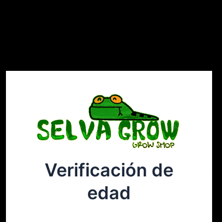
Verificación de
Selvagrow
Acceder
edad
¡Disculpa este desastre! Estamos