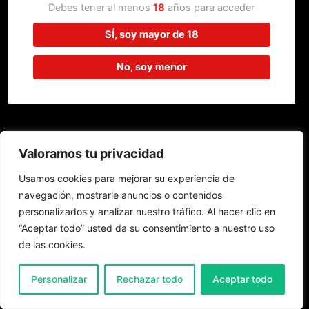
trabajando en algo increíble,
Debes tener al menos
18
años para acceder
¡vuelve pronto!
SÍ, soy mayor de 18
No, soy menor
Valoramos tu privacidad
Usamos cookies para mejorar su experiencia de
navegación, mostrarle anuncios o contenidos
personalizados y analizar nuestro tráfico. Al hacer clic en
“Aceptar todo” usted da su consentimiento a nuestro uso
de las cookies.
0
Personalizar
Rechazar todo
Aceptar todo