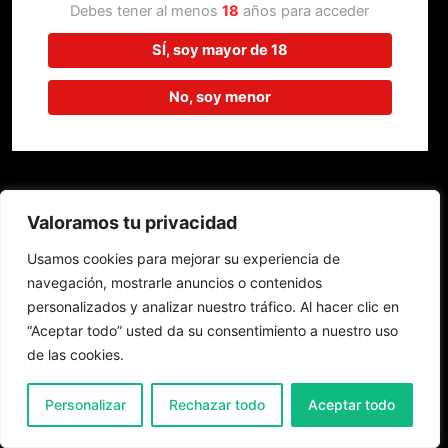
trabajando en algo increíble,
Debes tener al menos
18
años para acceder
¡vuelve pronto!
SÍ, soy mayor de 18
No, soy menor
Valoramos tu privacidad
Usamos cookies para mejorar su experiencia de
navegación, mostrarle anuncios o contenidos
personalizados y analizar nuestro tráfico. Al hacer clic en
“Aceptar todo” usted da su consentimiento a nuestro uso
de las cookies.
0
Personalizar
Rechazar todo
Aceptar todo