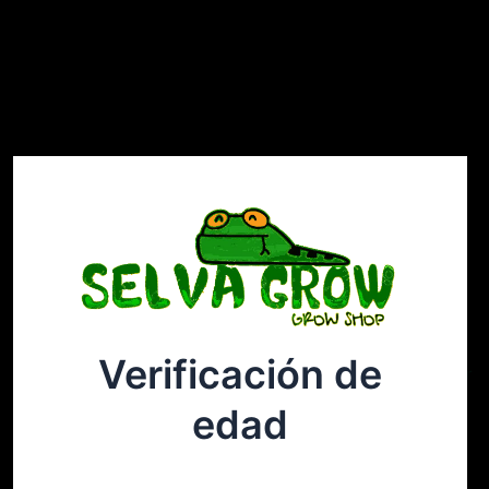
Verificación de
Selvagrow
Acceder
edad
¡Disculpa este desastre! Estamos