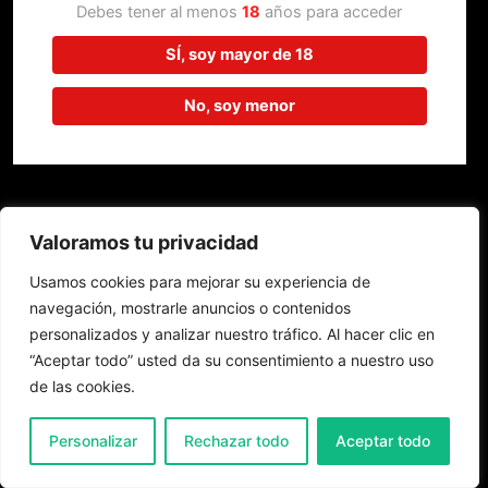
trabajando en algo increíble,
Debes tener al menos
18
años para acceder
¡vuelve pronto!
SÍ, soy mayor de 18
No, soy menor
Valoramos tu privacidad
Usamos cookies para mejorar su experiencia de
navegación, mostrarle anuncios o contenidos
personalizados y analizar nuestro tráfico. Al hacer clic en
“Aceptar todo” usted da su consentimiento a nuestro uso
de las cookies.
0
Personalizar
Rechazar todo
Aceptar todo