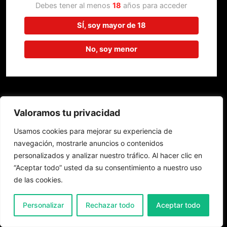
trabajando en algo increíble,
Debes tener al menos
18
años para acceder
¡vuelve pronto!
SÍ, soy mayor de 18
No, soy menor
Valoramos tu privacidad
Usamos cookies para mejorar su experiencia de
navegación, mostrarle anuncios o contenidos
personalizados y analizar nuestro tráfico. Al hacer clic en
“Aceptar todo” usted da su consentimiento a nuestro uso
de las cookies.
0
Personalizar
Rechazar todo
Aceptar todo