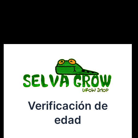
Verificación de
Selvagrow
Acceder
edad
¡Disculpa este desastre! Estamos