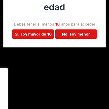
edad
Estamos trabajando en algo 
Debes tener al menos
18
años para acceder
SÍ, soy mayor de 18
No, soy menor