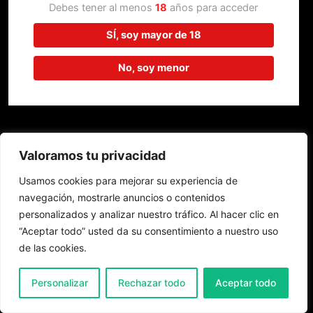
trabajando en algo increíble,
Debes tener al menos
18
años para acceder
¡vuelve pronto!
SÍ, soy mayor de 18
No, soy menor
Valoramos tu privacidad
Usamos cookies para mejorar su experiencia de
navegación, mostrarle anuncios o contenidos
personalizados y analizar nuestro tráfico. Al hacer clic en
“Aceptar todo” usted da su consentimiento a nuestro uso
de las cookies.
0
Personalizar
Rechazar todo
Aceptar todo