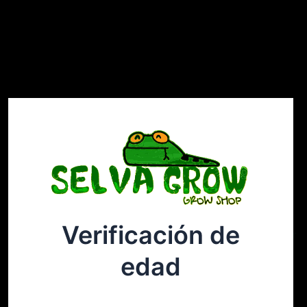
Verificación de
Selvagrow
Acceder
edad
¡Disculpa este desastre! Estamos