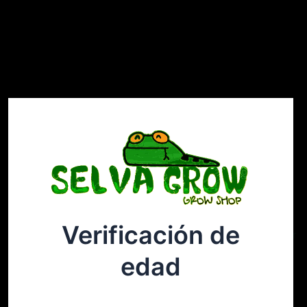
Verificación de
Selvagrow
Acceder
edad
¡Disculpa este desastre! Estamos