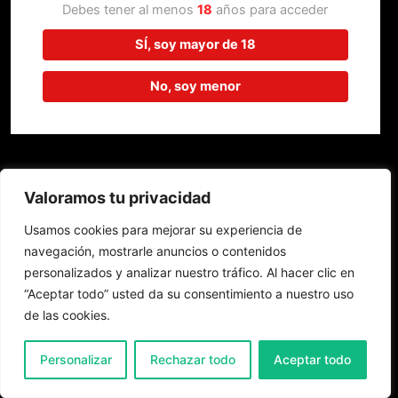
trabajando en algo increíble,
Debes tener al menos
18
años para acceder
¡vuelve pronto!
SÍ, soy mayor de 18
No, soy menor
Valoramos tu privacidad
Usamos cookies para mejorar su experiencia de
navegación, mostrarle anuncios o contenidos
personalizados y analizar nuestro tráfico. Al hacer clic en
“Aceptar todo” usted da su consentimiento a nuestro uso
de las cookies.
0
Personalizar
Rechazar todo
Aceptar todo