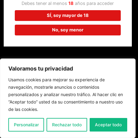
trabajando en algo increíble,
Debes tener al menos
18
años para acceder
¡vuelve pronto!
SÍ, soy mayor de 18
No, soy menor
Valoramos tu privacidad
Usamos cookies para mejorar su experiencia de
navegación, mostrarle anuncios o contenidos
personalizados y analizar nuestro tráfico. Al hacer clic en
“Aceptar todo” usted da su consentimiento a nuestro uso
de las cookies.
0
Personalizar
Rechazar todo
Aceptar todo