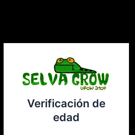
Verificación de
Selvagrow
Acceder
edad
¡Disculpa este desastre! Estamos