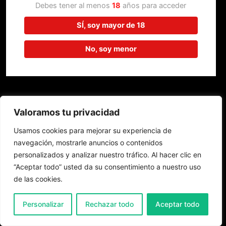
trabajando en algo increíble,
Debes tener al menos
18
años para acceder
¡vuelve pronto!
SÍ, soy mayor de 18
No, soy menor
Valoramos tu privacidad
Usamos cookies para mejorar su experiencia de
navegación, mostrarle anuncios o contenidos
personalizados y analizar nuestro tráfico. Al hacer clic en
“Aceptar todo” usted da su consentimiento a nuestro uso
de las cookies.
0
Personalizar
Rechazar todo
Aceptar todo