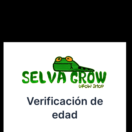
Verificación de
Selvagrow
Acceder
edad
¡Disculpa este desastre! Estamos