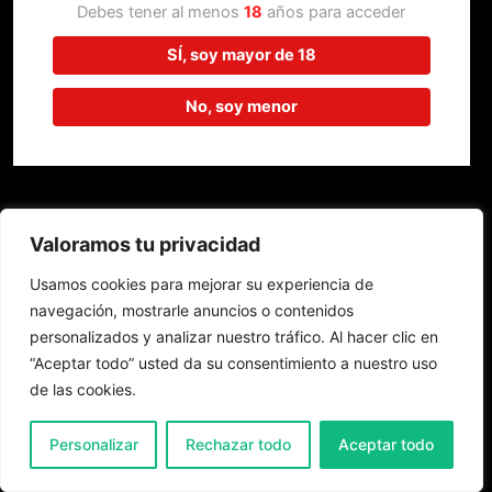
trabajando en algo increíble,
Debes tener al menos
18
años para acceder
¡vuelve pronto!
SÍ, soy mayor de 18
No, soy menor
Valoramos tu privacidad
Usamos cookies para mejorar su experiencia de
navegación, mostrarle anuncios o contenidos
personalizados y analizar nuestro tráfico. Al hacer clic en
“Aceptar todo” usted da su consentimiento a nuestro uso
de las cookies.
0
Personalizar
Rechazar todo
Aceptar todo