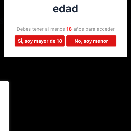
edad
Estamos trabajando en algo 
Debes tener al menos
18
años para acceder
SÍ, soy mayor de 18
No, soy menor