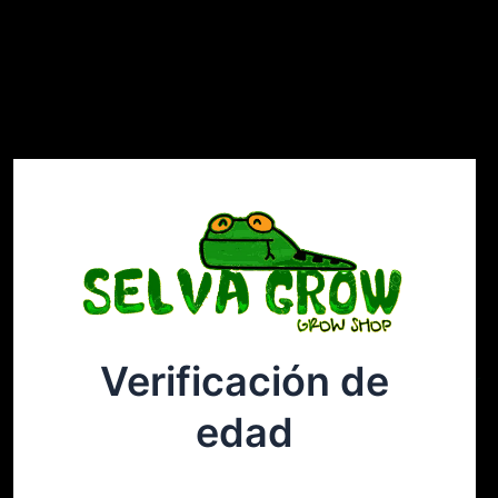
Verificación de
Selvagrow
Acceder
edad
¡Disculpa este desastre! Estamos