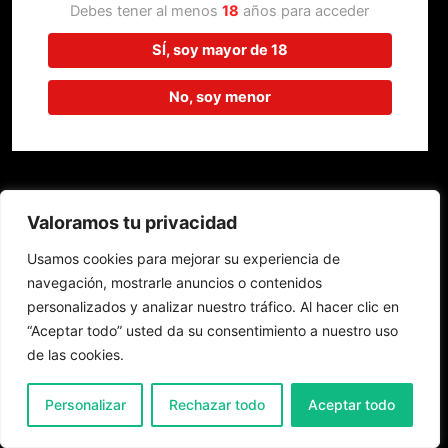
trabajando en algo increíble,
Debes tener al menos
18
años para acceder
¡vuelve pronto!
SÍ, soy mayor de 18
No, soy menor
Valoramos tu privacidad
Usamos cookies para mejorar su experiencia de
navegación, mostrarle anuncios o contenidos
personalizados y analizar nuestro tráfico. Al hacer clic en
“Aceptar todo” usted da su consentimiento a nuestro uso
de las cookies.
0
Personalizar
Rechazar todo
Aceptar todo