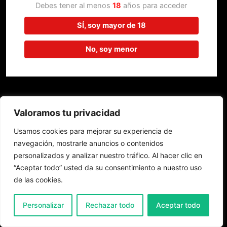
trabajando en algo increíble,
Debes tener al menos
18
años para acceder
¡vuelve pronto!
SÍ, soy mayor de 18
No, soy menor
Valoramos tu privacidad
Usamos cookies para mejorar su experiencia de
navegación, mostrarle anuncios o contenidos
personalizados y analizar nuestro tráfico. Al hacer clic en
“Aceptar todo” usted da su consentimiento a nuestro uso
de las cookies.
0
Personalizar
Rechazar todo
Aceptar todo