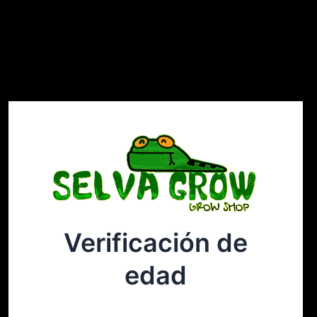
Verificación de
Selvagrow
Acceder
edad
¡Disculpa este desastre! Estamos