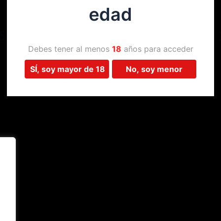
edad
Estamos trabajando en algo 
Debes tener al menos
18
años para acceder
SÍ, soy mayor de 18
No, soy menor